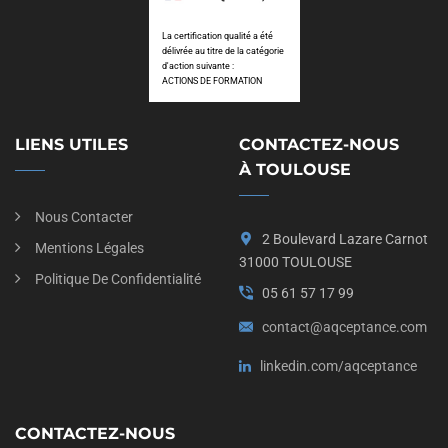
La certification qualité a été
délivrée au titre de la catégorie
d'action suivante :
ACTIONS DE FORMATION
LIENS UTILES
CONTACTEZ-NOUS
À TOULOUSE
Nous Contacter
2 Boulevard Lazare Carnot
Mentions Légales
31000 TOULOUSE
Politique De Confidentialité
05 61 57 17 99
contact@aqceptance.com
linkedin.com/aqceptance
CONTACTEZ-NOUS