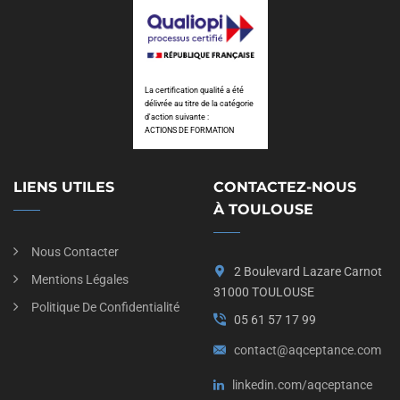
La certification qualité a été
délivrée au titre de la catégorie
d'action suivante :
ACTIONS DE FORMATION
LIENS UTILES
CONTACTEZ-NOUS
À TOULOUSE
Nous Contacter
2 Boulevard Lazare Carnot
Mentions Légales
31000 TOULOUSE
Politique De Confidentialité
05 61 57 17 99
contact@aqceptance.com
linkedin.com/aqceptance