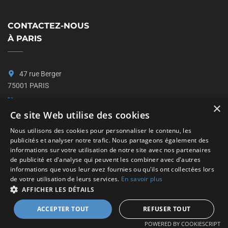
CONTACTEZ-NOUS
À PARIS
47 rue Berger
75001 PARIS
06 20 60 36 89
×
Ce site Web utilise des cookies
contact@aqceptance.com
Nous utilisons des cookies pour personnaliser le contenu, les
linkedin.com/aqceptance
publicités et analyser notre trafic. Nous partageons également des
informations sur votre utilisation de notre site avec nos partenaires
de publicité et d'analyse qui peuvent les combiner avec d'autres
informations que vous leur avez fournies ou qu'ils ont collectées lors
de votre utilisation de leurs services.
En savoir plus
AFFICHER LES DÉTAILS
© 2026 — Toute reproduction est interdite
ACCEPTER TOUT
REFUSER TOUT
POWERED BY COOKIESCRIPT