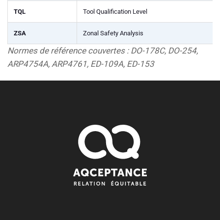
TQL
Tool Qualification Level
ZSA
Zonal Safety Analysis
Normes de référence couvertes : DO-178C, DO-254,
ARP4754A, ARP4761, ED-109A, ED-153